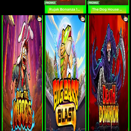
Terpercaya dan Gampang Menang. Hak Cipta
Dilindungi.
Rujak Bonanza 1000
The Dog House Megaways 1000