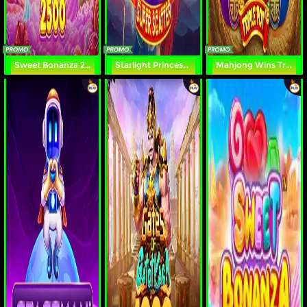
Sweet Bonanza 2500
Starlight Princess Super Scatter
Mahjong Wins Triple Pot