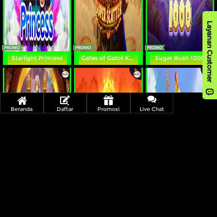
Starlight Princess
Gates of Gatot Kaca Super Scatter
Sugar Rush 1000
Beranda
Daftar
Promosi
Live Chat