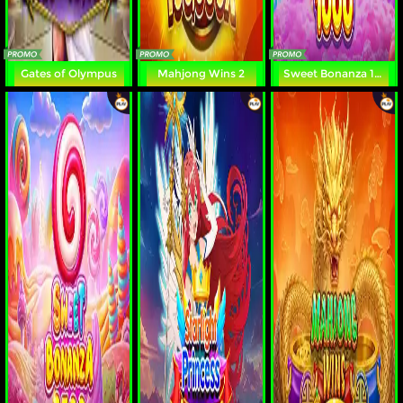
Gates of Olympus
Mahjong Wins 2
Sweet Bonanza 1000