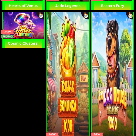
Hearts of Venus
Jade Legends
Eastern Fury
IDNRaffle
Referral
Promosi
Cosmic Clusters!
Hubungi Kami
Live Chat
Pengaduan Customer
Pilih Bahasa:
MASUK
DAFTAR
&copy; FaktaBet - Situs Judi Online Slot