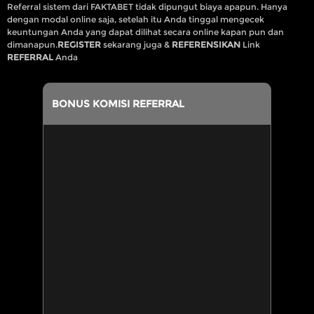
Terpercaya dan Gampang Menang. Hak Cipta
Referral sistem dari FAKTABET tidak dipungut biaya apapun. Hanya
Dilindungi.
dengan modal online saja, setelah itu Anda tinggal mengecek
keuntungan Anda yang dapat dilihat secara online kapan pun dan
dimanapun.
REGISTER
sekarang juga &
REFERENSIKAN
Link
REFERRAL
Anda
BONUS KOMISI REFERRAL