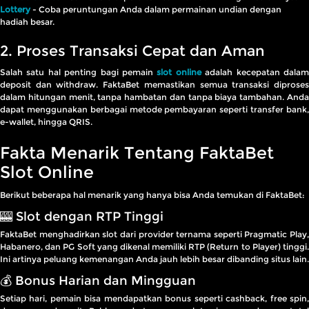
Lottery
- Coba peruntungan Anda dalam permainan undian dengan
hadiah besar.
2. Proses Transaksi Cepat dan Aman
Salah satu hal penting bagi pemain
slot online
adalah kecepatan dala
deposit dan withdraw. FaktaBet memastikan semua transaksi diproses
dalam hitungan menit, tanpa hambatan dan tanpa biaya tambahan. Anda
dapat menggunakan berbagai metode pembayaran seperti transfer bank,
e-wallet, hingga QRIS.
Fakta Menarik Tentang FaktaBet
Slot Online
Berikut beberapa hal menarik yang hanya bisa Anda temukan di FaktaBet:
🎰 Slot dengan RTP Tinggi
FaktaBet menghadirkan slot dari provider ternama seperti Pragmatic Play,
Habanero, dan PG Soft yang dikenal memiliki RTP (Return to Player) tinggi.
Ini artinya peluang kemenangan Anda jauh lebih besar dibanding situs lain.
💰 Bonus Harian dan Mingguan
Setiap hari, pemain bisa mendapatkan bonus seperti cashback, free spin,