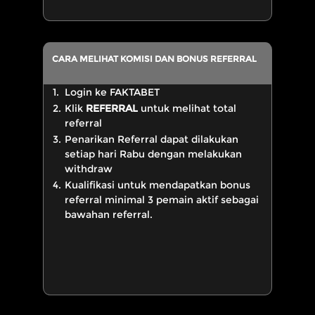
CARA MELIHAT KOMISI DAN BONUS REFERRAL
1.
Login ke FAKTABET
2.
Klik
REFERRAL
untuk melihat total
referral
3.
Penarikan Referral dapat dilakukan
setiap hari Rabu dengan melakukan
withdraw
4.
Kualifikasi untuk mendapatkan bonus
referral minimal 3 pemain aktif sebagai
bawahan referral.