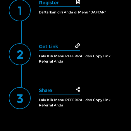
Register
1
IDNRaffle
Daftarkan diri Anda di Menu "DAFTAR"
Referral
Promosi
Get Link
Hubungi Kami
2
Lalu Klik Menu REFERRAL dan Copy Link
Live Chat
Referral Anda
Pengaduan Customer
Pilih Bahasa:
Share
3
Lalu Klik Menu REFERRAL dan Copy Link
Referral Anda
MASUK
DAFTAR
&copy; FaktaBet - Situs Judi Online Slot