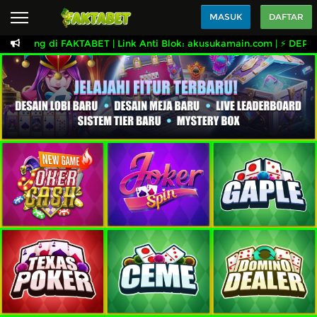
MASUK
DAFTAR
 datang di FAKTABET | Link Anti Blok: akusukamain.com | ⚡ DEPOSI
Beranda
Sports
BARU
PROMO
Live Casino
BARU
IDNPoker
BARU
Slots
PROMO
IDNLIVE
BARU
Stream N Spin
Arcade
PROMO
Table Games
Lottery
BARU
PROMO